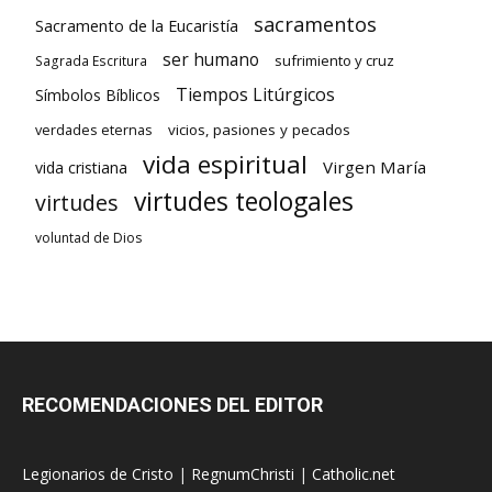
sacramentos
Sacramento de la Eucaristía
ser humano
sufrimiento y cruz
Sagrada Escritura
Tiempos Litúrgicos
Símbolos Bíblicos
verdades eternas
vicios, pasiones y pecados
vida espiritual
Virgen María
vida cristiana
virtudes teologales
virtudes
voluntad de Dios
RECOMENDACIONES DEL EDITOR
Legionarios de Cristo
|
RegnumChristi
|
Catholic.net